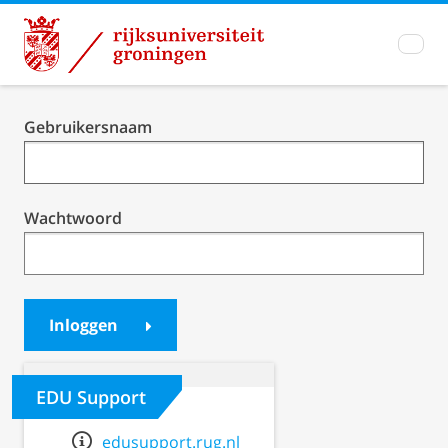
Inloggen
Gebruikersnaam
Student
Portal /
BrightSpace
Wachtwoord
Inloggen
EDU Support
edusupport.rug.nl