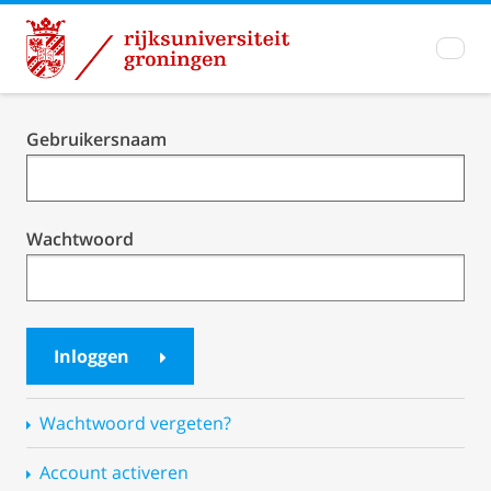
Single
Gebruikersnaam
Sign-
On
Wachtwoord
Inloggen
Wachtwoord vergeten?
Account activeren