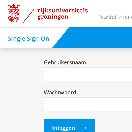
founded in 1614 
Single Sign-On
Single
Gebruikersnaam
Sign-
On
Wachtwoord
Inloggen