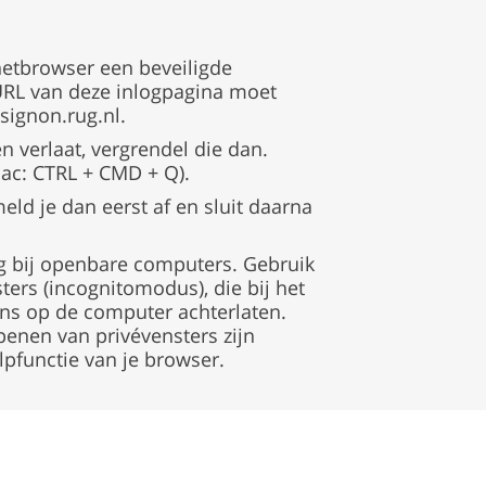
rnetbrowser een beveiligde
 URL van deze inlogpagina moet
signon.rug.nl.
n verlaat, vergrendel die dan.
Mac: CTRL + CMD + Q).
 meld je dan eerst af en sluit daarna
ig bij openbare computers. Gebruik
ters (incognitomodus), die bij het
ens op de computer achterlaten.
openen van privévensters zijn
lpfunctie van je browser.