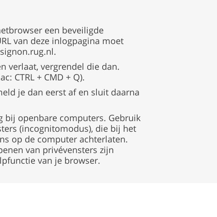
rnetbrowser een beveiligde
 URL van deze inlogpagina moet
signon.rug.nl.
n verlaat, vergrendel die dan.
Mac: CTRL + CMD + Q).
 meld je dan eerst af en sluit daarna
ig bij openbare computers. Gebruik
ters (incognitomodus), die bij het
ens op de computer achterlaten.
openen van privévensters zijn
lpfunctie van je browser.