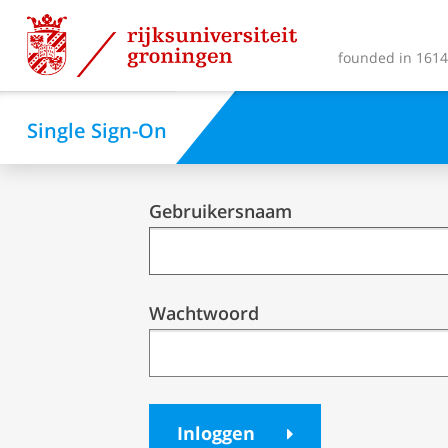
founded in 1614 
Single Sign-On
Single
Gebruikersnaam
Sign-
On
Wachtwoord
Inloggen