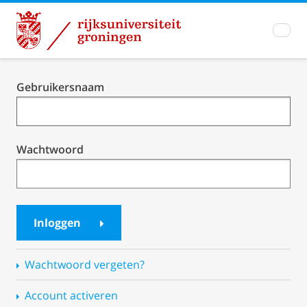
Single
Gebruikersnaam
Sign-
On
Wachtwoord
Inloggen
Wachtwoord vergeten?
Account activeren