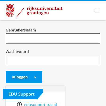
Inloggen
Gebruikersnaam
Student
Portal /
BrightSpace
Wachtwoord
Inloggen
EDU Support
edusupport.rug.nl